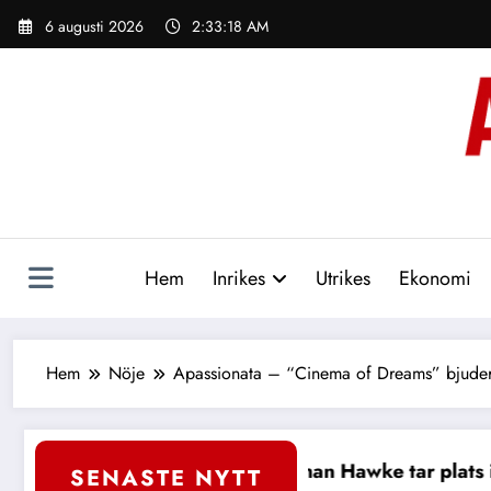
Hoppa
6 augusti 2026
2:33:19 AM
till
innehåll
Hem
Inrikes
Utrikes
Ekonomi
Hem
Nöje
Apassionata – “Cinema of Dreams” bjuder
 tar plats i Bio Skandias hedersstyrelse
Maja Ivarsson
SENASTE NYTT