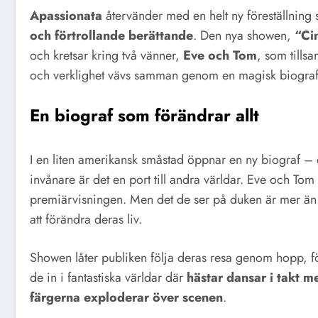
Apassionata
återvänder med en helt ny föreställnin
och förtrollande berättande
. Den nya showen,
“Ci
och kretsar kring två vänner,
Eve och Tom
, som tills
och verklighet vävs samman genom en magisk biograf
En biograf som förändrar allt
I en liten amerikansk småstad öppnar en ny biograf – e
invånare är det en port till andra världar. Eve och Tom lyc
premiärvisningen. Men det de ser på duken är mer än 
att förändra deras liv.
Showen låter publiken följa deras resa genom hopp, 
de in i fantastiska världar där
hästar dansar i takt 
färgerna exploderar över scenen
.