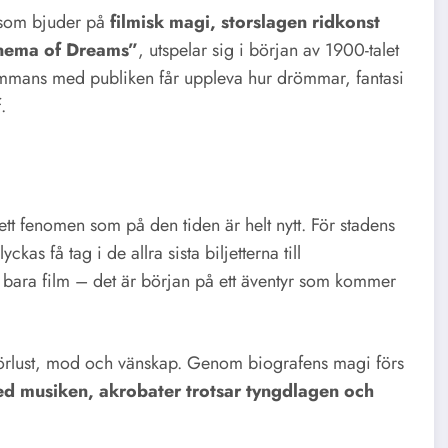
g som bjuder på
filmisk magi, storslagen ridkonst
nema of Dreams”
, utspelar sig i början av 1900-talet
ammans med publiken får uppleva hur drömmar, fantasi
.
tt fenomen som på den tiden är helt nytt. För stadens
kas få tag i de allra sista biljetterna till
bara film – det är början på ett äventyr som kommer
förlust, mod och vänskap. Genom biografens magi förs
med musiken, akrobater trotsar tyngdlagen och