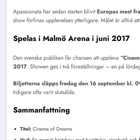
Apassionata har sedan starten blivit
Europas mest fr
show förfinas upplevelsen ytterligare. Målet är alltid a
Spelas i Malmö Arena i juni 2017
Den svenska publiken får chansen att uppleva
“Cinem
2017
. Showen ges i två föreställningar – en på lörd
Biljetterna släpps fredag den 16 september kl. 
tidigare ofta varit slutsålda.
Sammanfattning
Titel:
Cinema of Dreams
Vad:
En magisk hästshow med berättelse, akrobatik och fi