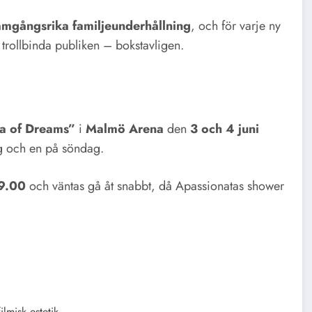
amgångsrika familjeunderhållning
, och för varje ny
tt trollbinda publiken – bokstavligen.
a of Dreams”
i
Malmö Arena
den
3 och 4 juni
ag och en på söndag.
09.00
och väntas gå åt snabbt, då Apassionatas shower
lmisk estetik