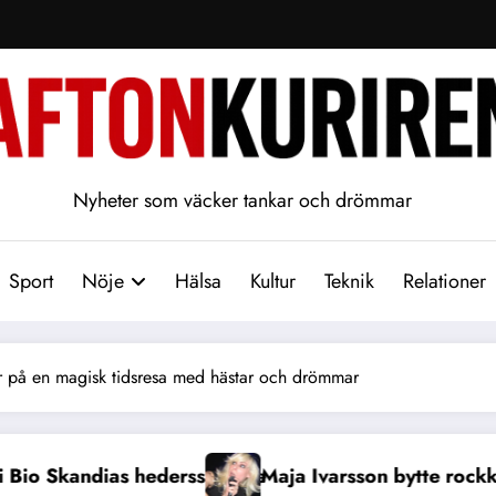
Nyheter som väcker tankar och drömmar
Sport
Nöje
Hälsa
Kultur
Teknik
Relationer
 på en magisk tidsresa med hästar och drömmar
 bytte rockklubbarna mot Diggiloo-scenen i sommar
Carl Skau lät hun