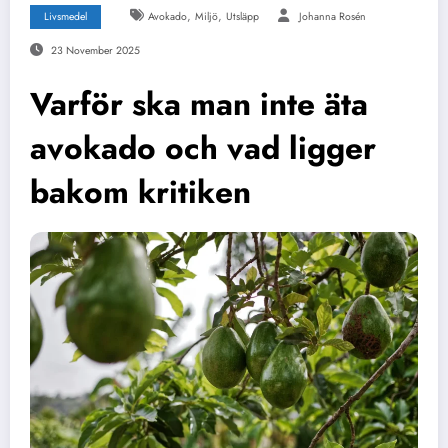
,
,
Livsmedel
Avokado
Miljö
Utsläpp
Johanna Rosén
23 November 2025
Varför ska man inte äta
avokado och vad ligger
bakom kritiken