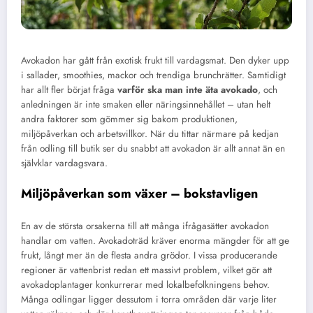
Avokadon har gått från exotisk frukt till vardagsmat. Den dyker upp
i sallader, smoothies, mackor och trendiga brunchrätter. Samtidigt
har allt fler börjat fråga
varför ska man inte äta avokado
, och
anledningen är inte smaken eller näringsinnehållet – utan helt
andra faktorer som gömmer sig bakom produktionen,
miljöpåverkan och arbetsvillkor. När du tittar närmare på kedjan
från odling till butik ser du snabbt att avokadon är allt annat än en
självklar vardagsvara.
Miljöpåverkan som växer – bokstavligen
En av de största orsakerna till att många ifrågasätter avokadon
handlar om vatten. Avokadoträd kräver enorma mängder för att ge
frukt, långt mer än de flesta andra grödor. I vissa producerande
regioner är vattenbrist redan ett massivt problem, vilket gör att
avokadoplantager konkurrerar med lokalbefolkningens behov.
Många odlingar ligger dessutom i torra områden där varje liter