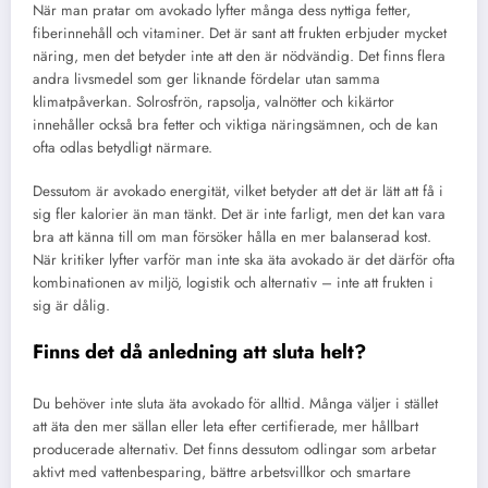
När man pratar om avokado lyfter många dess nyttiga fetter,
fiberinnehåll och vitaminer. Det är sant att frukten erbjuder mycket
näring, men det betyder inte att den är nödvändig. Det finns flera
andra livsmedel som ger liknande fördelar utan samma
klimatpåverkan. Solrosfrön, rapsolja, valnötter och kikärtor
innehåller också bra fetter och viktiga näringsämnen, och de kan
ofta odlas betydligt närmare.
Dessutom är avokado energität, vilket betyder att det är lätt att få i
sig fler kalorier än man tänkt. Det är inte farligt, men det kan vara
bra att känna till om man försöker hålla en mer balanserad kost.
När kritiker lyfter varför man inte ska äta avokado är det därför ofta
kombinationen av miljö, logistik och alternativ – inte att frukten i
sig är dålig.
Finns det då anledning att sluta helt?
Du behöver inte sluta äta avokado för alltid. Många väljer i stället
att äta den mer sällan eller leta efter certifierade, mer hållbart
producerade alternativ. Det finns dessutom odlingar som arbetar
aktivt med vattenbesparing, bättre arbetsvillkor och smartare