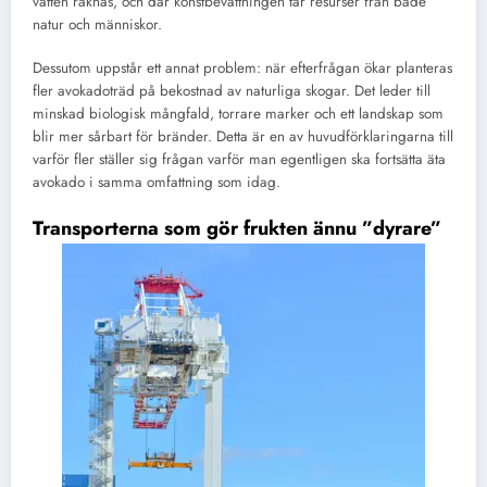
vatten räknas, och där konstbevattningen tar resurser från både
natur och människor.
Dessutom uppstår ett annat problem: när efterfrågan ökar planteras
fler avokadoträd på bekostnad av naturliga skogar. Det leder till
minskad biologisk mångfald, torrare marker och ett landskap som
blir mer sårbart för bränder. Detta är en av huvudförklaringarna till
varför fler ställer sig frågan varför man egentligen ska fortsätta äta
avokado i samma omfattning som idag.
Transporterna som gör frukten ännu ”dyrare”