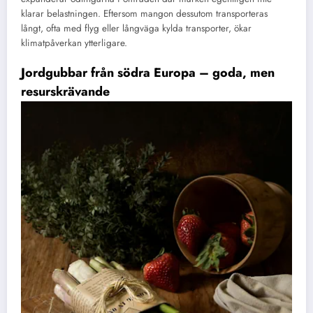
klarar belastningen. Eftersom mangon dessutom transporteras
långt, ofta med flyg eller långväga kylda transporter, ökar
klimatpåverkan ytterligare.
Jordgubbar från södra Europa – goda, men
resurskrävande