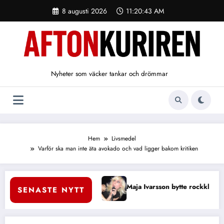
Hoppa
8 augusti 2026
11:20:44 AM
till
innehåll
Nyheter som väcker tankar och drömmar
Hem
Livsmedel
Varför ska man inte äta avokado och vad ligger bakom kritiken
sson bytte rockklubbarna mot Diggiloo-scenen i sommar
Carl Skau lät
SENASTE NYTT