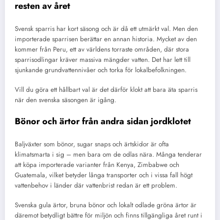
resten av året
Svensk sparris har kort säsong och är då ett utmärkt val. Men den
importerade sparrisen berättar en annan historia. Mycket av den
kommer från Peru, ett av världens torraste områden, där stora
sparrisodlingar kräver massiva mängder vatten. Det har lett till
sjunkande grundvattennivåer och torka för lokalbefolkningen.
Vill du göra ett hållbart val är det därför klokt att bara äta sparris
när den svenska säsongen är igång.
Bönor och ärtor från andra sidan jordklotet
Baljväxter som bönor, sugar snaps och ärtskidor är ofta
klimatsmarta i sig – men bara om de odlas nära. Många tenderar
att köpa importerade varianter från Kenya, Zimbabwe och
Guatemala, vilket betyder långa transporter och i vissa fall högt
vattenbehov i länder där vattenbrist redan är ett problem.
Svenska gula ärtor, bruna bönor och lokalt odlade gröna ärtor är
däremot betydligt bättre för miljön och finns tillgängliga året runt i