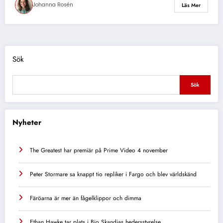
Johanna Rosén
Läs Mer
Sök
Sök
Nyheter
The Greatest har premiär på Prime Video 4 november
Peter Stormare sa knappt tio repliker i Fargo och blev världskänd
Färöarna är mer än fågelklippor och dimma
Ethan Hawke tar plats i Bio Skandias hedersstyrelse