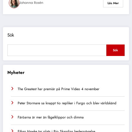
Johanna Rosén
Läs Mer
Sök
Sök
Nyheter
The Greatest har premiär på Prime Video 4 november
Peter Stormare sa knappt tio repliker i Fargo och blev världskänd
Färöarna är mer än fågelklippor och dimma
Ethan Hawke tar plats i Bio Skandias hedersstyrelse